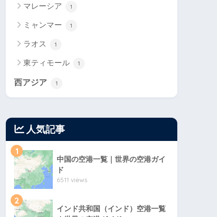
マレーシア
1
ミャンマー
1
ラオス
1
東ティモール
1
西アジア
1
人気記事
1
中国の空港一覧｜世界の空港ガイ
ド
6511 views
2
インド共和国（インド）空港一覧