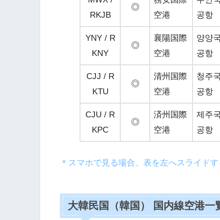
◎
RKJB
空港
공항
YNY / R
襄陽国際
양양
◎
KNY
空港
공항
CJJ / R
清州国際
청주
◎
KTU
空港
공항
CJU / R
済州国際
제주
◎
KPC
空港
공항
＊スマホで見る場合、表を左へスライドす
大韓民国（韓国） 国内線空港一