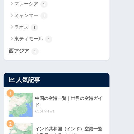
マレーシア
1
ミャンマー
1
ラオス
1
東ティモール
1
西アジア
1
人気記事
1
中国の空港一覧｜世界の空港ガイ
ド
6561 views
2
インド共和国（インド）空港一覧