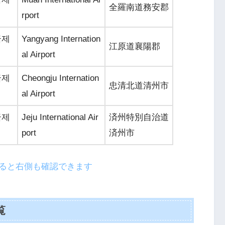
全羅南道務安郡
rport
국제
Yangyang Internation
江原道襄陽郡
al Airport
국제
Cheongju Internation
忠清北道清州市
al Airport
국제
Jeju International Air
済州特別自治道
port
済州市
ると右側も確認できます
覧