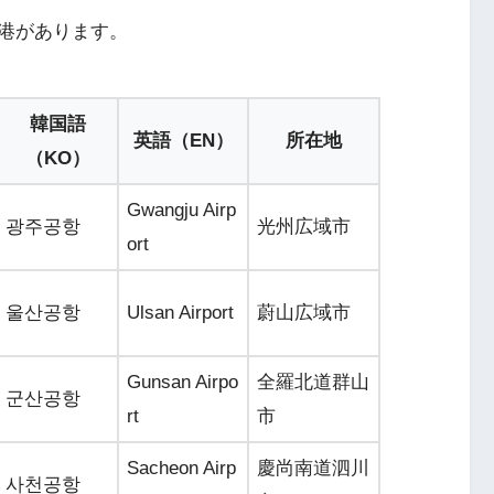
港があります。
韓国語
英語（EN）
所在地
（KO）
Gwangju Airp
광주공항
光州広域市
ort
울산공항
Ulsan Airport
蔚山広域市
Gunsan Airpo
全羅北道群山
군산공항
rt
市
Sacheon Airp
慶尚南道泗川
사천공항