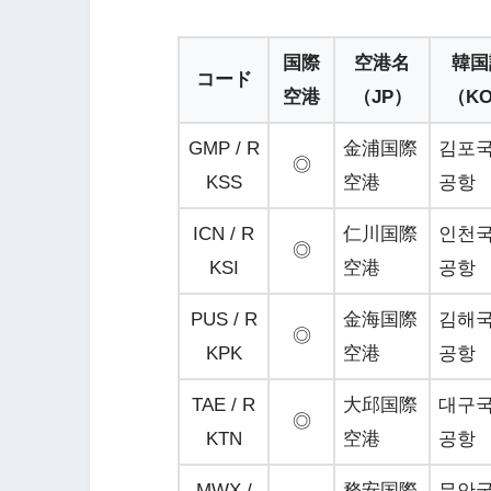
国際
空港名
韓国
コード
空港
（JP）
（K
GMP / R
金浦国際
김포
◎
KSS
空港
공항
ICN / R
仁川国際
인천
◎
KSI
空港
공항
PUS / R
金海国際
김해
◎
KPK
空港
공항
TAE / R
大邱国際
대구
◎
KTN
空港
공항
MWX /
務安国際
무안