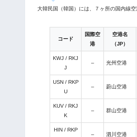
大韓民国（韓国）には、７ヶ所の国内線空
国際空
空港名
コード
港
（JP）
KWJ / RKJ
–
光州空港
J
USN / RKP
–
蔚山空港
U
KUV / RKJ
–
群山空港
K
HIN / RKP
–
泗川空港