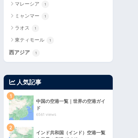
マレーシア
1
ミャンマー
1
ラオス
1
東ティモール
1
西アジア
1
人気記事
1
中国の空港一覧｜世界の空港ガイ
ド
6561 views
2
インド共和国（インド）空港一覧