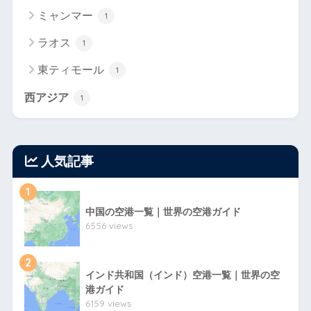
ミャンマー
1
ラオス
1
東ティモール
1
西アジア
1
人気記事
1
中国の空港一覧｜世界の空港ガイド
6556 views
2
インド共和国（インド）空港一覧｜世界の空
港ガイド
6159 views