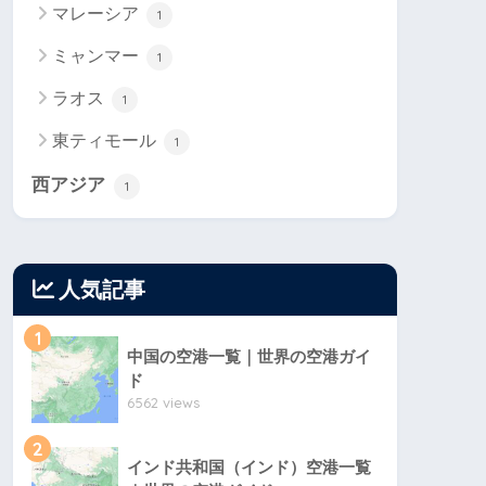
マレーシア
1
ミャンマー
1
ラオス
1
東ティモール
1
西アジア
1
人気記事
1
中国の空港一覧｜世界の空港ガイ
ド
6562 views
2
インド共和国（インド）空港一覧