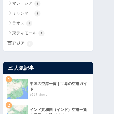
マレーシア
1
ミャンマー
1
ラオス
1
東ティモール
1
西アジア
1
人気記事
1
中国の空港一覧｜世界の空港ガイ
ド
6569 views
2
インド共和国（インド）空港一覧