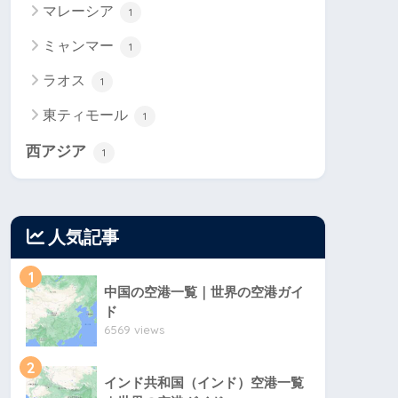
マレーシア
1
ミャンマー
1
ラオス
1
東ティモール
1
西アジア
1
人気記事
1
中国の空港一覧｜世界の空港ガイ
ド
6569 views
2
インド共和国（インド）空港一覧