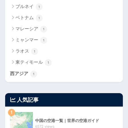
ブルネイ
1
ベトナム
1
マレーシア
1
ミャンマー
1
ラオス
1
東ティモール
1
西アジア
1
人気記事
1
中国の空港一覧｜世界の空港ガイド
6572 views